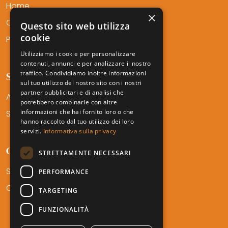
Home
×
Chi Siamo
Questo sito web utilizza
cookie
Professionisti
Utilizziamo i cookie per personalizzare
contenuti, annunci e per analizzare il nostro
traffico. Condividiamo inoltre informazioni
SERVIZI AMTF
sul tuo utilizzo del nostro sito con i nostri
partner pubblicitari e di analisi che
Aree di Competenza
potrebbero combinarle con altre
informazioni che hai fornito loro o che
Settori
hanno raccolto dal tuo utilizzo dei loro
servizi.
Informativa sulla privacy
CONTATTI
STRETTAMENTE NECESSARI
Sedi
PERFORMANCE
Career
TARGETING
FUNZIONALITÀ