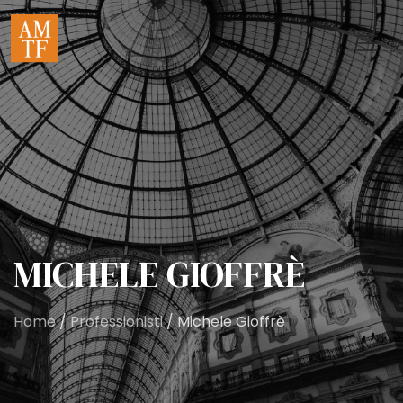
MICHELE GIOFFRÈ
Home
/
Professionisti
/ Michele Gioffrè