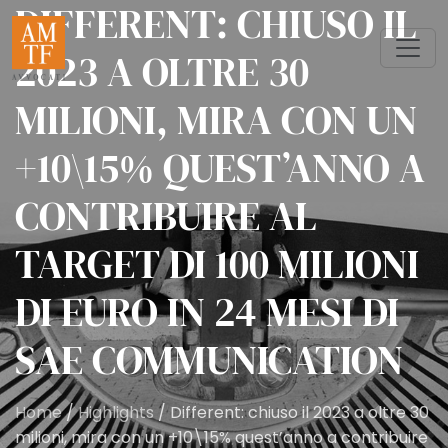
DIFFERENT: CHIUSO IL
2023 A OLTRE 30
MILIONI, MIRA CON UN
+10\15% QUEST’ANNO A
CONTRIBUIRE AL
TARGET DI 100 MILIONI
DI EURO IN 24 MESI DI
SAE COMMUNICATION
Home
/
Highlights
/ Different: chiuso il 2023 a oltre 30
milioni, mira con un +10\15% quest’anno a contribuire