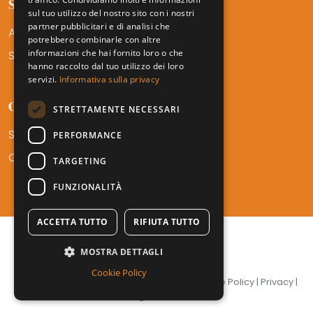
SERVIZI AMTF
sul tuo utilizzo del nostro sito con i nostri
partner pubblicitari e di analisi che
Aree di Competenza
potrebbero combinarle con altre
informazioni che hai fornito loro o che
Settori
hanno raccolto dal tuo utilizzo dei loro
servizi.
Informativa sulla privacy
CONTATTI
STRETTAMENTE NECESSARI
Sedi
PERFORMANCE
Career
TARGETING
FUNZIONALITÀ
ACCETTA TUTTO
RIFIUTA TUTTO
MOSTRA DETTAGLI
Cookie Policy
© 2026 AMTF Avvocati. P.I. 12345678910 | Cookie Policy | Privacy |
Legal Notice