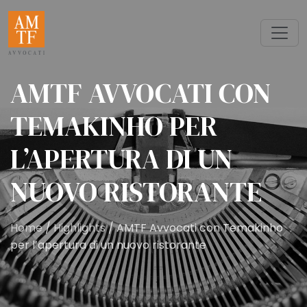
AMTF AVVOCATI CON
TEMAKINHO PER
L’APERTURA DI UN
NUOVO RISTORANTE
Home
/
Highlights
/ AMTF Avvocati con Temakinho
per l’apertura di un nuovo ristorante